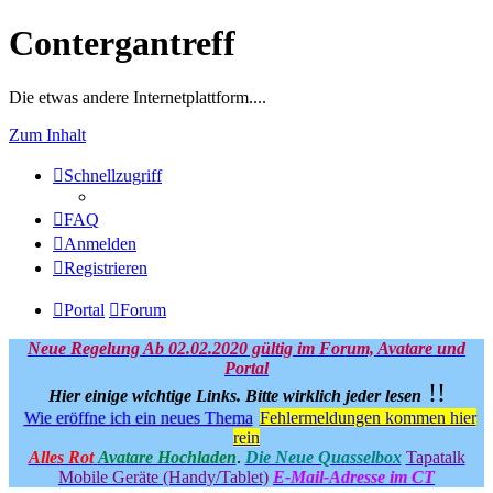
Contergantreff
Die etwas andere Internetplattform....
Zum Inhalt
Schnellzugriff
FAQ
Anmelden
Registrieren
Portal
Forum
Neue Regelung Ab 02.02.2020 gültig im Forum, Avatare und
Portal
!!
Hier einige wichtige Links.
Bitte wirklich jeder lesen
Wie eröffne ich ein neues Thema
Fehlermeldungen kommen hier
rein
Alles Rot
Avatare Hochladen
.
Die Neue Quasselbox
Tapatalk
Mobile Geräte (Handy/Tablet)
E-Mail-Adresse im CT