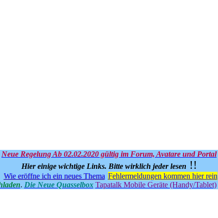
Neue Regelung Ab 02.02.2020 gültig im Forum, Avatare und Portal
!!
Hier einige wichtige Links.
Bitte wirklich jeder lesen
Wie eröffne ich ein neues Thema
Fehlermeldungen kommen hier rein
hladen
.
Die Neue Quasselbox
Tapatalk Mobile Geräte (Handy/Tablet)