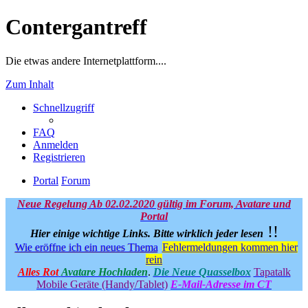
Contergantreff
Die etwas andere Internetplattform....
Zum Inhalt
Schnellzugriff
FAQ
Anmelden
Registrieren
Portal
Forum
Neue Regelung Ab 02.02.2020 gültig im Forum, Avatare und
Portal
!!
Hier einige wichtige Links.
Bitte wirklich jeder lesen
Wie eröffne ich ein neues Thema
Fehlermeldungen kommen hier
rein
Alles Rot
Avatare Hochladen
.
Die Neue Quasselbox
Tapatalk
Mobile Geräte (Handy/Tablet)
E-Mail-Adresse im CT