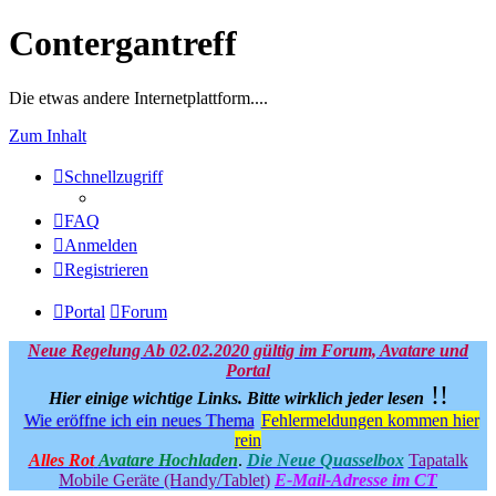
Contergantreff
Die etwas andere Internetplattform....
Zum Inhalt
Schnellzugriff
FAQ
Anmelden
Registrieren
Portal
Forum
Neue Regelung Ab 02.02.2020 gültig im Forum, Avatare und
Portal
!!
Hier einige wichtige Links.
Bitte wirklich jeder lesen
Wie eröffne ich ein neues Thema
Fehlermeldungen kommen hier
rein
Alles Rot
Avatare Hochladen
.
Die Neue Quasselbox
Tapatalk
Mobile Geräte (Handy/Tablet)
E-Mail-Adresse im CT