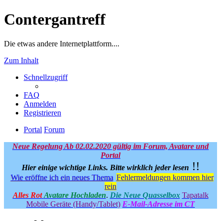
Contergantreff
Die etwas andere Internetplattform....
Zum Inhalt
Schnellzugriff
FAQ
Anmelden
Registrieren
Portal
Forum
Neue Regelung Ab 02.02.2020 gültig im Forum, Avatare und
Portal
!!
Hier einige wichtige Links.
Bitte wirklich jeder lesen
Wie eröffne ich ein neues Thema
Fehlermeldungen kommen hier
rein
Alles Rot
Avatare Hochladen
.
Die Neue Quasselbox
Tapatalk
Mobile Geräte (Handy/Tablet)
E-Mail-Adresse im CT