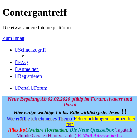
Contergantreff
Die etwas andere Internetplattform....
Zum Inhalt
Schnellzugriff
FAQ
Anmelden
Registrieren
Portal
Forum
Neue Regelung Ab 02.02.2020 gültig im Forum, Avatare und
Portal
!!
Hier einige wichtige Links.
Bitte wirklich jeder lesen
Wie eröffne ich ein neues Thema
Fehlermeldungen kommen hier
rein
Alles Rot
Avatare Hochladen
.
Die Neue Quasselbox
Tapatalk
Mobile Geräte (Handy/Tablet)
E-Mail-Adresse im CT