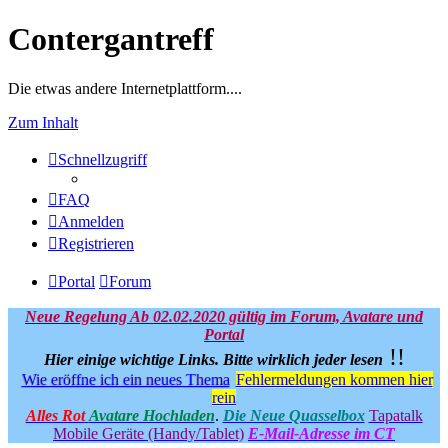
Contergantreff
Die etwas andere Internetplattform....
Zum Inhalt
Schnellzugriff
FAQ
Anmelden
Registrieren
Portal
Forum
Neue Regelung Ab 02.02.2020 gültig im Forum, Avatare und
Portal
!!
Hier einige wichtige Links.
Bitte wirklich jeder lesen
Wie eröffne ich ein neues Thema
Fehlermeldungen kommen hier
rein
Alles Rot
Avatare Hochladen
.
Die Neue Quasselbox
Tapatalk
Mobile Geräte (Handy/Tablet)
E-Mail-Adresse im CT