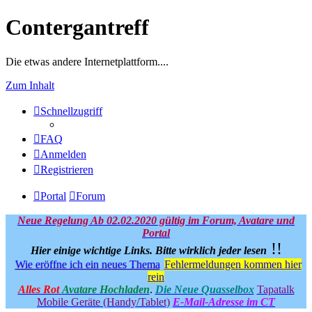
Contergantreff
Die etwas andere Internetplattform....
Zum Inhalt
Schnellzugriff
FAQ
Anmelden
Registrieren
Portal
Forum
Neue Regelung Ab 02.02.2020 gültig im Forum, Avatare und
Portal
!!
Hier einige wichtige Links.
Bitte wirklich jeder lesen
Wie eröffne ich ein neues Thema
Fehlermeldungen kommen hier
rein
Alles Rot
Avatare Hochladen
.
Die Neue Quasselbox
Tapatalk
Mobile Geräte (Handy/Tablet)
E-Mail-Adresse im CT