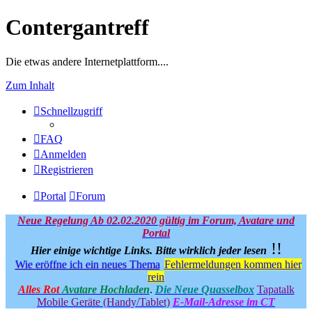
Contergantreff
Die etwas andere Internetplattform....
Zum Inhalt
Schnellzugriff
FAQ
Anmelden
Registrieren
Portal
Forum
Neue Regelung Ab 02.02.2020 gültig im Forum, Avatare und
Portal
!!
Hier einige wichtige Links.
Bitte wirklich jeder lesen
Wie eröffne ich ein neues Thema
Fehlermeldungen kommen hier
rein
Alles Rot
Avatare Hochladen
.
Die Neue Quasselbox
Tapatalk
Mobile Geräte (Handy/Tablet)
E-Mail-Adresse im CT