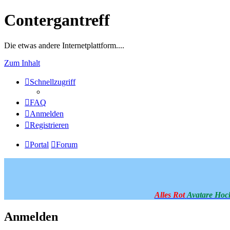
Contergantreff
Die etwas andere Internetplattform....
Zum Inhalt
Schnellzugriff
FAQ
Anmelden
Registrieren
Portal
Forum
Alles Rot
Avatare Hoc
Anmelden