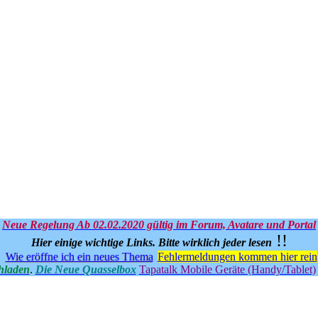
Neue Regelung Ab 02.02.2020 gültig im Forum, Avatare und Portal
!!
Hier einige wichtige Links.
Bitte wirklich jeder lesen
Wie eröffne ich ein neues Thema
Fehlermeldungen kommen hier rein
hladen
.
Die Neue Quasselbox
Tapatalk Mobile Geräte (Handy/Tablet)