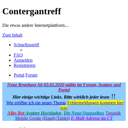
Contergantreff
Die etwas andere Internetplattform....
Zum Inhalt
Schnellzugriff
FAQ
Anmelden
Registrieren
Portal
Forum
Neue Regelung Ab 02.02.2020 gültig im Forum, Avatare und
Portal
!!
Hier einige wichtige Links.
Bitte wirklich jeder lesen
Wie eröffne ich ein neues Thema
Fehlermeldungen kommen hier
rein
Alles Rot
Avatare Hochladen
.
Die Neue Quasselbox
Tapatalk
Mobile Geräte (Handy/Tablet)
E-Mail-Adresse im CT