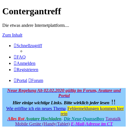
Contergantreff
Die etwas andere Internetplattform....
Zum Inhalt
Schnellzugriff
FAQ
Anmelden
Registrieren
Portal
Forum
Neue Regelung Ab 02.02.2020 gültig im Forum, Avatare und
Portal
!!
Hier einige wichtige Links.
Bitte wirklich jeder lesen
Wie eröffne ich ein neues Thema
Fehlermeldungen kommen hier
rein
Alles Rot
Avatare Hochladen
.
Die Neue Quasselbox
Tapatalk
Mobile Geräte (Handy/Tablet)
E-Mail-Adresse im CT