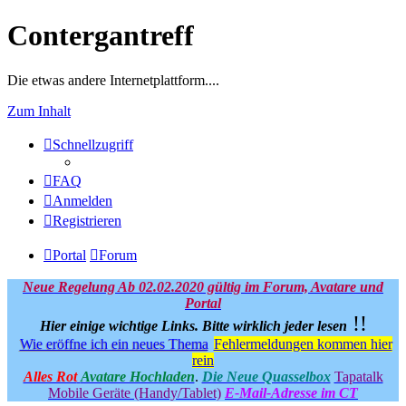
Contergantreff
Die etwas andere Internetplattform....
Zum Inhalt
Schnellzugriff
FAQ
Anmelden
Registrieren
Portal
Forum
Neue Regelung Ab 02.02.2020 gültig im Forum, Avatare und
Portal
!!
Hier einige wichtige Links.
Bitte wirklich jeder lesen
Wie eröffne ich ein neues Thema
Fehlermeldungen kommen hier
rein
Alles Rot
Avatare Hochladen
.
Die Neue Quasselbox
Tapatalk
Mobile Geräte (Handy/Tablet)
E-Mail-Adresse im CT