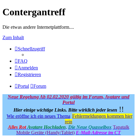
Contergantreff
Die etwas andere Internetplattform....
Zum Inhalt
Schnellzugriff
FAQ
Anmelden
Registrieren
Portal
Forum
Neue Regelung Ab 02.02.2020 gültig im Forum, Avatare und
Portal
!!
Hier einige wichtige Links.
Bitte wirklich jeder lesen
Wie eröffne ich ein neues Thema
Fehlermeldungen kommen hier
rein
Alles Rot
Avatare Hochladen
.
Die Neue Quasselbox
Tapatalk
Mobile Geräte (Handy/Tablet)
E-Mail-Adresse im CT