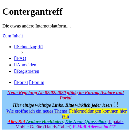
Contergantreff
Die etwas andere Internetplattform....
Zum Inhalt
Schnellzugriff
FAQ
Anmelden
Registrieren
Portal
Forum
Neue Regelung Ab 02.02.2020 gültig im Forum, Avatare und
Portal
!!
Hier einige wichtige Links.
Bitte wirklich jeder lesen
Wie eröffne ich ein neues Thema
Fehlermeldungen kommen hier
rein
Alles Rot
Avatare Hochladen
.
Die Neue Quasselbox
Tapatalk
Mobile Geräte (Handy/Tablet)
E-Mail-Adresse im CT