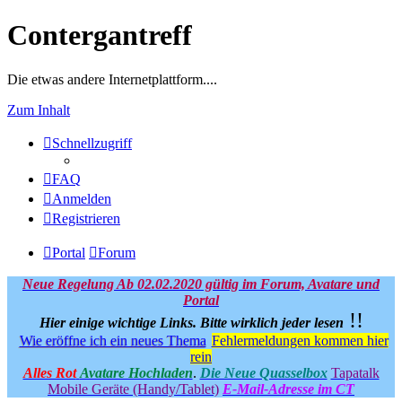
Contergantreff
Die etwas andere Internetplattform....
Zum Inhalt
Schnellzugriff
FAQ
Anmelden
Registrieren
Portal
Forum
Neue Regelung Ab 02.02.2020 gültig im Forum, Avatare und
Portal
!!
Hier einige wichtige Links.
Bitte wirklich jeder lesen
Wie eröffne ich ein neues Thema
Fehlermeldungen kommen hier
rein
Alles Rot
Avatare Hochladen
.
Die Neue Quasselbox
Tapatalk
Mobile Geräte (Handy/Tablet)
E-Mail-Adresse im CT