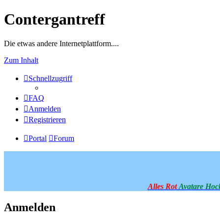
Contergantreff
Die etwas andere Internetplattform....
Zum Inhalt
Schnellzugriff
FAQ
Anmelden
Registrieren
Portal
Forum
Alles Rot
Avatare Hoc
Anmelden