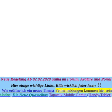
Neue Regelung Ab 02.02.2020 gültig im Forum, Avatare und Portal
!!
Hier einige wichtige Links.
Bitte wirklich jeder lesen
Wie eröffne ich ein neues Thema
Fehlermeldungen kommen hier rein
hladen
.
Die Neue Quasselbox
Tapatalk Mobile Geräte (Handy/Tablet)