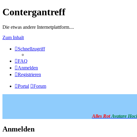
Contergantreff
Die etwas andere Internetplattform....
Zum Inhalt
Schnellzugriff
FAQ
Anmelden
Registrieren
Portal
Forum
Alles Rot
Avatare Hoc
Anmelden