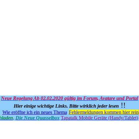
Neue Regelung Ab 02.02.2020 gültig im Forum, Avatare und Portal
!!
Hier einige wichtige Links.
Bitte wirklich jeder lesen
Wie eröffne ich ein neues Thema
Fehlermeldungen kommen hier rein
hladen
.
Die Neue Quasselbox
Tapatalk Mobile Geräte (Handy/Tablet)