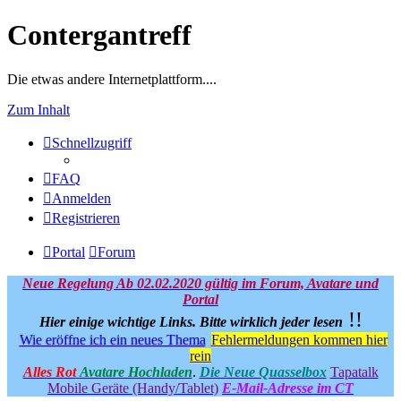
Contergantreff
Die etwas andere Internetplattform....
Zum Inhalt
Schnellzugriff
FAQ
Anmelden
Registrieren
Portal
Forum
Neue Regelung Ab 02.02.2020 gültig im Forum, Avatare und
Portal
!!
Hier einige wichtige Links.
Bitte wirklich jeder lesen
Wie eröffne ich ein neues Thema
Fehlermeldungen kommen hier
rein
Alles Rot
Avatare Hochladen
.
Die Neue Quasselbox
Tapatalk
Mobile Geräte (Handy/Tablet)
E-Mail-Adresse im CT