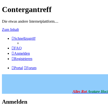
Contergantreff
Die etwas andere Internetplattform....
Zum Inhalt
Schnellzugriff
FAQ
Anmelden
Registrieren
Portal
Forum
Alles Rot
Avatare Hoc
Anmelden