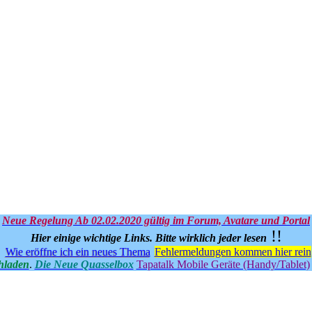
Neue Regelung Ab 02.02.2020 gültig im Forum, Avatare und Portal
!!
Hier einige wichtige Links.
Bitte wirklich jeder lesen
Wie eröffne ich ein neues Thema
Fehlermeldungen kommen hier rein
hladen
.
Die Neue Quasselbox
Tapatalk Mobile Geräte (Handy/Tablet)