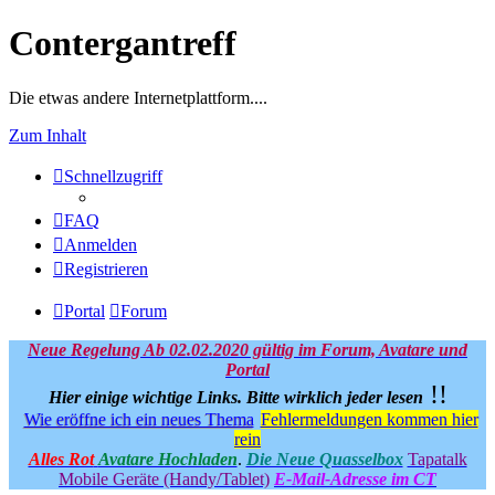
Contergantreff
Die etwas andere Internetplattform....
Zum Inhalt
Schnellzugriff
FAQ
Anmelden
Registrieren
Portal
Forum
Neue Regelung Ab 02.02.2020 gültig im Forum, Avatare und
Portal
!!
Hier einige wichtige Links.
Bitte wirklich jeder lesen
Wie eröffne ich ein neues Thema
Fehlermeldungen kommen hier
rein
Alles Rot
Avatare Hochladen
.
Die Neue Quasselbox
Tapatalk
Mobile Geräte (Handy/Tablet)
E-Mail-Adresse im CT