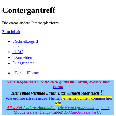
Contergantreff
Die etwas andere Internetplattform....
Zum Inhalt
Schnellzugriff
FAQ
Anmelden
Registrieren
Portal
Forum
Neue Regelung Ab 02.02.2020 gültig im Forum, Avatare und
Portal
!!
Hier einige wichtige Links.
Bitte wirklich jeder lesen
Wie eröffne ich ein neues Thema
Fehlermeldungen kommen hier
rein
Alles Rot
Avatare Hochladen
.
Die Neue Quasselbox
Tapatalk
Mobile Geräte (Handy/Tablet)
E-Mail-Adresse im CT