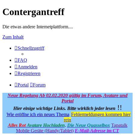
Contergantreff
Die etwas andere Internetplattform....
Zum Inhalt
Schnellzugriff
FAQ
Anmelden
Registrieren
Portal
Forum
Neue Regelung Ab 02.02.2020 gültig im Forum, Avatare und
Portal
!!
Hier einige wichtige Links.
Bitte wirklich jeder lesen
Wie eröffne ich ein neues Thema
Fehlermeldungen kommen hier
rein
Alles Rot
Avatare Hochladen
.
Die Neue Quasselbox
Tapatalk
Mobile Geräte (Handy/Tablet)
E-Mail-Adresse im CT