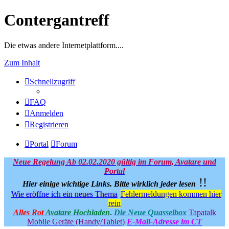
Contergantreff
Die etwas andere Internetplattform....
Zum Inhalt
Schnellzugriff
FAQ
Anmelden
Registrieren
Portal
Forum
Neue Regelung Ab 02.02.2020 gültig im Forum, Avatare und
Portal
!!
Hier einige wichtige Links.
Bitte wirklich jeder lesen
Wie eröffne ich ein neues Thema
Fehlermeldungen kommen hier
rein
Alles Rot
Avatare Hochladen
.
Die Neue Quasselbox
Tapatalk
Mobile Geräte (Handy/Tablet)
E-Mail-Adresse im CT