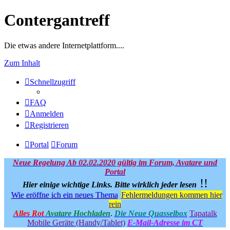
Contergantreff
Die etwas andere Internetplattform....
Zum Inhalt
Schnellzugriff
FAQ
Anmelden
Registrieren
Portal
Forum
Neue Regelung Ab 02.02.2020 gültig im Forum, Avatare und
Portal
!!
Hier einige wichtige Links.
Bitte wirklich jeder lesen
Wie eröffne ich ein neues Thema
Fehlermeldungen kommen hier
rein
Alles Rot
Avatare Hochladen
.
Die Neue Quasselbox
Tapatalk
Mobile Geräte (Handy/Tablet)
E-Mail-Adresse im CT