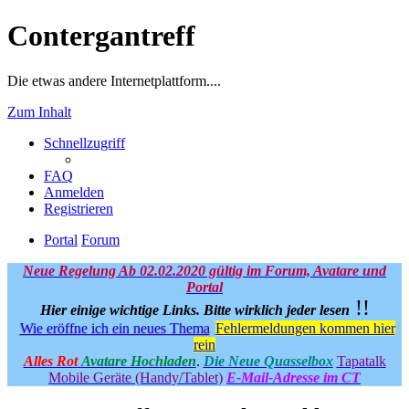
Contergantreff
Die etwas andere Internetplattform....
Zum Inhalt
Schnellzugriff
FAQ
Anmelden
Registrieren
Portal
Forum
Neue Regelung Ab 02.02.2020 gültig im Forum, Avatare und
Portal
!!
Hier einige wichtige Links.
Bitte wirklich jeder lesen
Wie eröffne ich ein neues Thema
Fehlermeldungen kommen hier
rein
Alles Rot
Avatare Hochladen
.
Die Neue Quasselbox
Tapatalk
Mobile Geräte (Handy/Tablet)
E-Mail-Adresse im CT