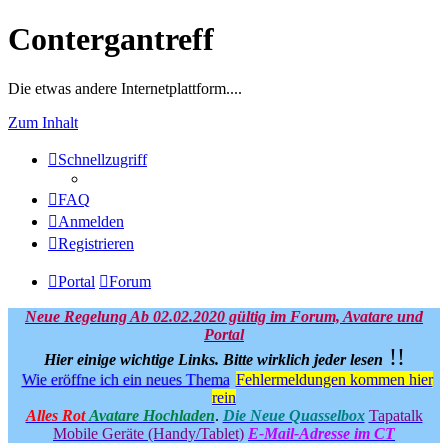
Contergantreff
Die etwas andere Internetplattform....
Zum Inhalt
Schnellzugriff
FAQ
Anmelden
Registrieren
Portal
Forum
Neue Regelung Ab 02.02.2020 gültig im Forum, Avatare und
Portal
!!
Hier einige wichtige Links.
Bitte wirklich jeder lesen
Wie eröffne ich ein neues Thema
Fehlermeldungen kommen hier
rein
Alles Rot
Avatare Hochladen
.
Die Neue Quasselbox
Tapatalk
Mobile Geräte (Handy/Tablet)
E-Mail-Adresse im CT