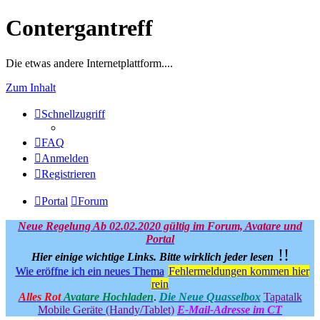
Contergantreff
Die etwas andere Internetplattform....
Zum Inhalt
Schnellzugriff
FAQ
Anmelden
Registrieren
Portal
Forum
Neue Regelung Ab 02.02.2020 gültig im Forum, Avatare und
Portal
!!
Hier einige wichtige Links.
Bitte wirklich jeder lesen
Wie eröffne ich ein neues Thema
Fehlermeldungen kommen hier
rein
Alles Rot
Avatare Hochladen
.
Die Neue Quasselbox
Tapatalk
Mobile Geräte (Handy/Tablet)
E-Mail-Adresse im CT