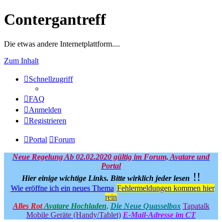
Contergantreff
Die etwas andere Internetplattform....
Zum Inhalt
Schnellzugriff
FAQ
Anmelden
Registrieren
Portal
Forum
Neue Regelung Ab 02.02.2020 gültig im Forum, Avatare und
Portal
!!
Hier einige wichtige Links.
Bitte wirklich jeder lesen
Wie eröffne ich ein neues Thema
Fehlermeldungen kommen hier
rein
Alles Rot
Avatare Hochladen
.
Die Neue Quasselbox
Tapatalk
Mobile Geräte (Handy/Tablet)
E-Mail-Adresse im CT