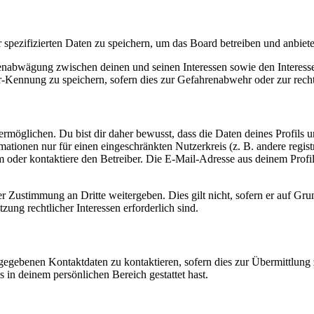
r spezifizierten Daten zu speichern, um das Board betreiben und anbiet
ssenabwägung zwischen deinen und seinen Interessen sowie den Interes
-Kennung zu speichern, sofern dies zur Gefahrenabwehr oder zur recht
möglichen. Du bist dir daher bewusst, dass die Daten deines Profils und
mationen nur für einen eingeschränkten Nutzerkreis (z. B. andere regist
oder kontaktiere den Betreiber. Die E-Mail-Adresse aus deinem Profil 
r Zustimmung an Dritte weitergeben. Dies gilt nicht, sofern er auf Gr
zung rechtlicher Interessen erforderlich sind.
ngegebenen Kontaktdaten zu kontaktieren, sofern dies zur Übermittlung z
s in deinem persönlichen Bereich gestattet hast.