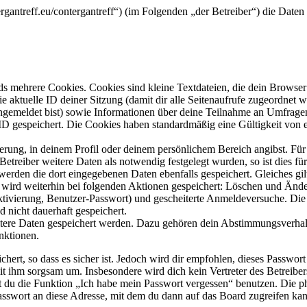
tergantreff.eu/contergantreff“) (im Folgenden „der Betreiber“) die Da
s mehrere Cookies. Cookies sind kleine Textdateien, die dein Browser 
ie aktuelle ID deiner Sitzung (damit dir alle Seitenaufrufe zugeordnet
angemeldet bist) sowie Informationen über deine Teilnahme an Umfragen
ID gespeichert. Die Cookies haben standardmäßig eine Gültigkeit von e
ierung, in deinem Profil oder deinem persönlichem Bereich angibst. Für
reiber weitere Daten als notwendig festgelegt wurden, so ist dies für 
 werden die dort eingegebenen Daten ebenfalls gespeichert. Gleiches gi
e wird weiterhin bei folgenden Aktionen gespeichert: Löschen und Änd
ktivierung, Benutzer-Passwort) und gescheiterte Anmeldeversuche. D
d nicht dauerhaft gespeichert.
eitere Daten gespeichert werden. Dazu gehören dein Abstimmungsverhal
nktionen.
ert, so dass es sicher ist. Jedoch wird dir empfohlen, dieses Passwor
it ihm sorgsam um. Insbesondere wird dich kein Vertreter des Betreibe
nst du die Funktion „Ich habe mein Passwort vergessen“ benutzen. Di
asswort an diese Adresse, mit dem du dann auf das Board zugreifen kan