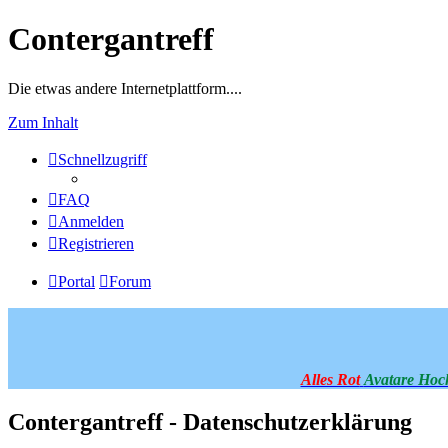
Contergantreff
Die etwas andere Internetplattform....
Zum Inhalt
Schnellzugriff
FAQ
Anmelden
Registrieren
Portal
Forum
Alles Rot
Avatare Hoc
Contergantreff - Datenschutzerklärung