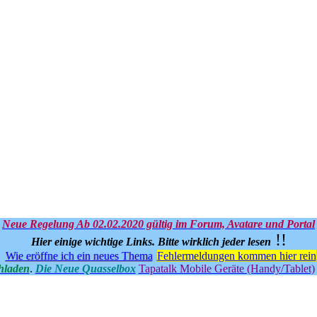
Neue Regelung Ab 02.02.2020 gültig im Forum, Avatare und Portal
!!
Hier einige wichtige Links.
Bitte wirklich jeder lesen
Wie eröffne ich ein neues Thema
Fehlermeldungen kommen hier rein
hladen
.
Die Neue Quasselbox
Tapatalk Mobile Geräte (Handy/Tablet)