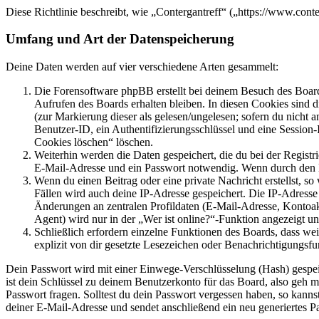
Diese Richtlinie beschreibt, wie „Contergantreff“ („https://www.con
Umfang und Art der Datenspeicherung
Deine Daten werden auf vier verschiedene Arten gesammelt:
Die Forensoftware phpBB erstellt bei deinem Besuch des Board
Aufrufen des Boards erhalten bleiben. In diesen Cookies sind d
(zur Markierung dieser als gelesen/ungelesen; sofern du nicht 
Benutzer-ID, ein Authentifizierungsschlüssel und eine Session-
Cookies löschen“ löschen.
Weiterhin werden die Daten gespeichert, die du bei der Registr
E-Mail-Adresse und ein Passwort notwendig. Wenn durch den Bet
Wenn du einen Beitrag oder eine private Nachricht erstellst, so
Fällen wird auch deine IP-Adresse gespeichert. Die IP-Adress
Änderungen an zentralen Profildaten (E-Mail-Adresse, Kontoa
Agent) wird nur in der „Wer ist online?“-Funktion angezeigt un
Schließlich erfordern einzelne Funktionen des Boards, dass w
explizit von dir gesetzte Lesezeichen oder Benachrichtigungsfu
Dein Passwort wird mit einer Einwege-Verschlüsselung (Hash) gespeich
ist dein Schlüssel zu deinem Benutzerkonto für das Board, also geh m
Passwort fragen. Solltest du dein Passwort vergessen haben, so kan
deiner E-Mail-Adresse und sendet anschließend ein neu generiertes P