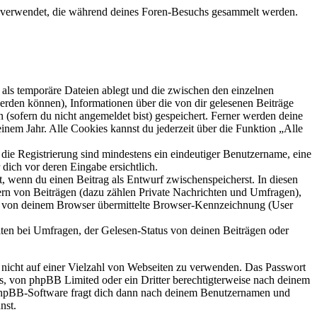
ten verwendet, die während deines Foren-Besuchs gesammelt werden.
als temporäre Dateien ablegt und die zwischen den einzelnen
 werden können), Informationen über die von dir gelesenen Beiträge
 (sofern du nicht angemeldet bist) gespeichert. Ferner werden deine
inem Jahr. Alle Cookies kannst du jederzeit über die Funktion „Alle
 die Registrierung sind mindestens ein eindeutiger Benutzername, eine
dich vor deren Eingabe ersichtlich.
lt, wenn du einen Beitrag als Entwurf zwischenspeicherst. In diesen
ern von Beiträgen (dazu zählen Private Nachrichten und Umfragen),
ie von deinem Browser übermittelte Browser-Kennzeichnung (User
ten bei Umfragen, der Gelesen-Status von deinen Beiträgen oder
t nicht auf einer Vielzahl von Webseiten zu verwenden. Das Passwort
rs, von phpBB Limited oder ein Dritter berechtigterweise nach deinem
e phpBB-Software fragt dich dann nach deinem Benutzernamen und
nst.