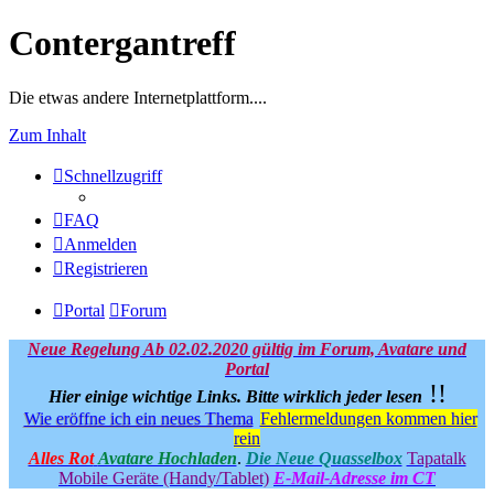
Contergantreff
Die etwas andere Internetplattform....
Zum Inhalt
Schnellzugriff
FAQ
Anmelden
Registrieren
Portal
Forum
Neue Regelung Ab 02.02.2020 gültig im Forum, Avatare und
Portal
!!
Hier einige wichtige Links.
Bitte wirklich jeder lesen
Wie eröffne ich ein neues Thema
Fehlermeldungen kommen hier
rein
Alles Rot
Avatare Hochladen
.
Die Neue Quasselbox
Tapatalk
Mobile Geräte (Handy/Tablet)
E-Mail-Adresse im CT