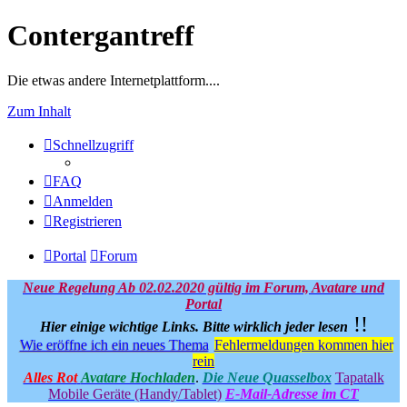
Contergantreff
Die etwas andere Internetplattform....
Zum Inhalt
Schnellzugriff
FAQ
Anmelden
Registrieren
Portal
Forum
Neue Regelung Ab 02.02.2020 gültig im Forum, Avatare und
Portal
!!
Hier einige wichtige Links.
Bitte wirklich jeder lesen
Wie eröffne ich ein neues Thema
Fehlermeldungen kommen hier
rein
Alles Rot
Avatare Hochladen
.
Die Neue Quasselbox
Tapatalk
Mobile Geräte (Handy/Tablet)
E-Mail-Adresse im CT