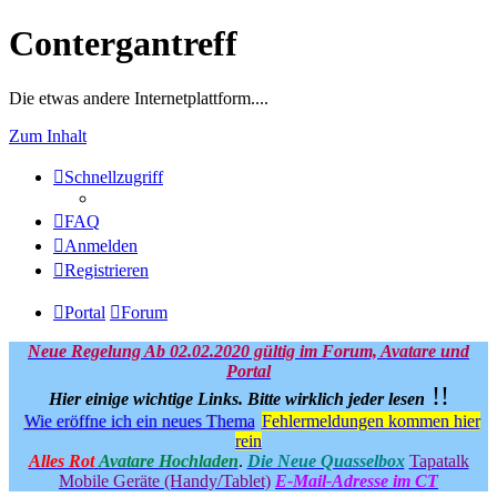
Contergantreff
Die etwas andere Internetplattform....
Zum Inhalt
Schnellzugriff
FAQ
Anmelden
Registrieren
Portal
Forum
Neue Regelung Ab 02.02.2020 gültig im Forum, Avatare und
Portal
!!
Hier einige wichtige Links.
Bitte wirklich jeder lesen
Wie eröffne ich ein neues Thema
Fehlermeldungen kommen hier
rein
Alles Rot
Avatare Hochladen
.
Die Neue Quasselbox
Tapatalk
Mobile Geräte (Handy/Tablet)
E-Mail-Adresse im CT