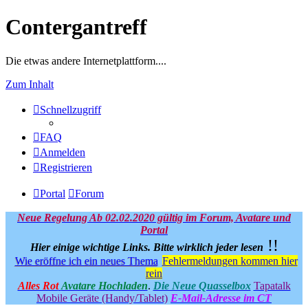
Contergantreff
Die etwas andere Internetplattform....
Zum Inhalt
Schnellzugriff
FAQ
Anmelden
Registrieren
Portal
Forum
Neue Regelung Ab 02.02.2020 gültig im Forum, Avatare und
Portal
!!
Hier einige wichtige Links.
Bitte wirklich jeder lesen
Wie eröffne ich ein neues Thema
Fehlermeldungen kommen hier
rein
Alles Rot
Avatare Hochladen
.
Die Neue Quasselbox
Tapatalk
Mobile Geräte (Handy/Tablet)
E-Mail-Adresse im CT