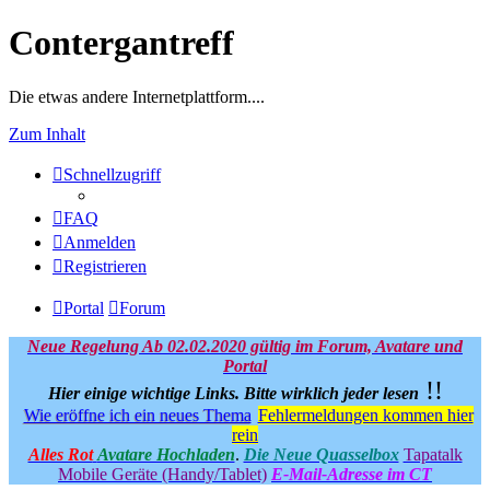
Contergantreff
Die etwas andere Internetplattform....
Zum Inhalt
Schnellzugriff
FAQ
Anmelden
Registrieren
Portal
Forum
Neue Regelung Ab 02.02.2020 gültig im Forum, Avatare und
Portal
!!
Hier einige wichtige Links.
Bitte wirklich jeder lesen
Wie eröffne ich ein neues Thema
Fehlermeldungen kommen hier
rein
Alles Rot
Avatare Hochladen
.
Die Neue Quasselbox
Tapatalk
Mobile Geräte (Handy/Tablet)
E-Mail-Adresse im CT