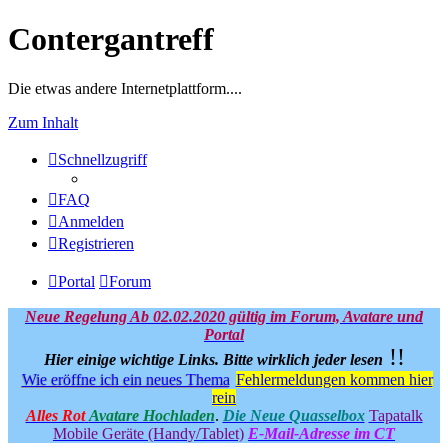
Contergantreff
Die etwas andere Internetplattform....
Zum Inhalt
Schnellzugriff
FAQ
Anmelden
Registrieren
Portal
Forum
Neue Regelung Ab 02.02.2020 gültig im Forum, Avatare und
Portal
!!
Hier einige wichtige Links.
Bitte wirklich jeder lesen
Wie eröffne ich ein neues Thema
Fehlermeldungen kommen hier
rein
Alles Rot
Avatare Hochladen
.
Die Neue Quasselbox
Tapatalk
Mobile Geräte (Handy/Tablet)
E-Mail-Adresse im CT