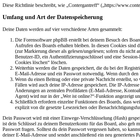
Diese Richtlinie beschreibt, wie „Contergantreff“ („https://www.con
Umfang und Art der Datenspeicherung
Deine Daten werden auf vier verschiedene Arten gesammelt:
Die Forensoftware phpBB erstellt bei deinem Besuch des Board
Aufrufen des Boards erhalten bleiben. In diesen Cookies sind d
(zur Markierung dieser als gelesen/ungelesen; sofern du nicht 
Benutzer-ID, ein Authentifizierungsschlüssel und eine Session-
Cookies löschen“ löschen.
Weiterhin werden die Daten gespeichert, die du bei der Registr
E-Mail-Adresse und ein Passwort notwendig. Wenn durch den Bet
Wenn du einen Beitrag oder eine private Nachricht erstellst, so
Fällen wird auch deine IP-Adresse gespeichert. Die IP-Adress
Änderungen an zentralen Profildaten (E-Mail-Adresse, Kontoa
Agent) wird nur in der „Wer ist online?“-Funktion angezeigt un
Schließlich erfordern einzelne Funktionen des Boards, dass w
explizit von dir gesetzte Lesezeichen oder Benachrichtigungsfu
Dein Passwort wird mit einer Einwege-Verschlüsselung (Hash) gespeich
ist dein Schlüssel zu deinem Benutzerkonto für das Board, also geh m
Passwort fragen. Solltest du dein Passwort vergessen haben, so kan
deiner E-Mail-Adresse und sendet anschließend ein neu generiertes P