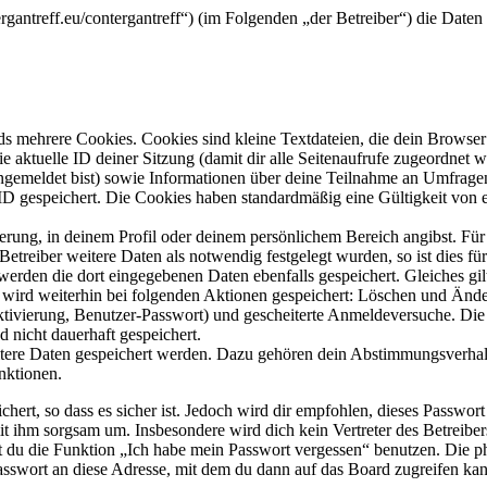
tergantreff.eu/contergantreff“) (im Folgenden „der Betreiber“) die Da
s mehrere Cookies. Cookies sind kleine Textdateien, die dein Browser 
ie aktuelle ID deiner Sitzung (damit dir alle Seitenaufrufe zugeordnet
angemeldet bist) sowie Informationen über deine Teilnahme an Umfragen
ID gespeichert. Die Cookies haben standardmäßig eine Gültigkeit von e
ierung, in deinem Profil oder deinem persönlichem Bereich angibst. Für
reiber weitere Daten als notwendig festgelegt wurden, so ist dies für 
 werden die dort eingegebenen Daten ebenfalls gespeichert. Gleiches gi
e wird weiterhin bei folgenden Aktionen gespeichert: Löschen und Änd
ktivierung, Benutzer-Passwort) und gescheiterte Anmeldeversuche. D
d nicht dauerhaft gespeichert.
eitere Daten gespeichert werden. Dazu gehören dein Abstimmungsverhal
nktionen.
ert, so dass es sicher ist. Jedoch wird dir empfohlen, dieses Passwor
it ihm sorgsam um. Insbesondere wird dich kein Vertreter des Betreibe
nst du die Funktion „Ich habe mein Passwort vergessen“ benutzen. Di
asswort an diese Adresse, mit dem du dann auf das Board zugreifen kan