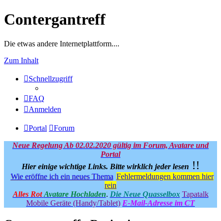
Contergantreff
Die etwas andere Internetplattform....
Zum Inhalt
Schnellzugriff
FAQ
Anmelden
Portal
Forum
Neue Regelung Ab 02.02.2020 gültig im Forum, Avatare und
Portal
!!
Hier einige wichtige Links.
Bitte wirklich jeder lesen
Wie eröffne ich ein neues Thema
Fehlermeldungen kommen hier
rein
Alles Rot
Avatare Hochladen
.
Die Neue Quasselbox
Tapatalk
Mobile Geräte (Handy/Tablet)
E-Mail-Adresse im CT