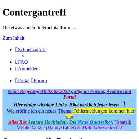
Contergantreff
Die etwas andere Internetplattform....
Zum Inhalt
Schnellzugriff
FAQ
Anmelden
Portal
Forum
Neue Regelung Ab 02.02.2020 gültig im Forum, Avatare und
Portal
!!
Hier einige wichtige Links.
Bitte wirklich jeder lesen
Wie eröffne ich ein neues Thema
Fehlermeldungen kommen hier
rein
Alles Rot
Avatare Hochladen
.
Die Neue Quasselbox
Tapatalk
Mobile Geräte (Handy/Tablet)
E-Mail-Adresse im CT