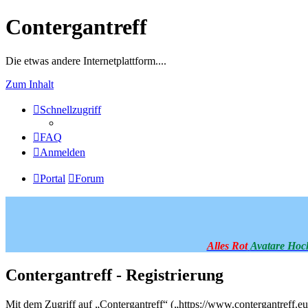
Contergantreff
Die etwas andere Internetplattform....
Zum Inhalt
Schnellzugriff
FAQ
Anmelden
Portal
Forum
Alles Rot
Avatare Hoc
Contergantreff - Registrierung
Mit dem Zugriff auf „Contergantreff“ („https://www.contergantreff.e