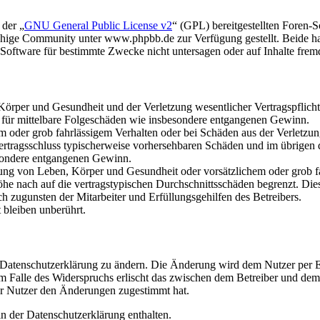
 der „
GNU General Public License v2
“ (GPL) bereitgestellten Foren
hige Community unter www.phpbb.de zur Verfügung gestellt. Beide hab
oftware für bestimmte Zwecke nicht untersagen oder auf Inhalte frem
rper und Gesundheit und der Verletzung wesentlicher Vertragspflichten
ch für mittelbare Folgeschäden wie insbesondere entgangenen Gewinn.
em oder grob fahrlässigem Verhalten oder bei Schäden aus der Verletz
i Vertragsschluss typischerweise vorhersehbaren Schäden und im übrigen
besondere entgangenen Gewinn.
ng von Leben, Körper und Gesundheit oder vorsätzlichem oder grob fah
e nach auf die vertragstypischen Durchschnittsschäden begrenzt. Dies
h zugunsten der Mitarbeiter und Erfüllungsgehilfen des Betreibers.
bleiben unberührt.
e Datenschutzerklärung zu ändern. Die Änderung wird dem Nutzer per E-
m Falle des Widerspruchs erlischt das zwischen dem Betreiber und dem 
er Nutzer den Änderungen zugestimmt hat.
n der Datenschutzerklärung enthalten.