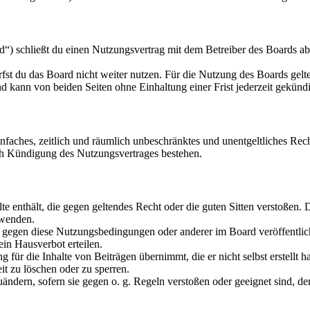
“) schließt du einen Nutzungsvertrag mit dem Betreiber des Boards ab
fst du das Board nicht weiter nutzen. Für die Nutzung des Boards gelten
 kann von beiden Seiten ohne Einhaltung einer Frist jederzeit gekünd
 einfaches, zeitlich und räumlich unbeschränktes und unentgeltliches R
ch Kündigung des Nutzungsvertrages bestehen.
alte enthält, die gegen geltendes Recht oder die guten Sitten verstoßen. 
rwenden.
n gegen diese Nutzungsbedingungen oder anderer im Board veröffentli
in Hausverbot erteilen.
für die Inhalte von Beiträgen übernimmt, die er nicht selbst erstellt 
it zu löschen oder zu sperren.
uändern, sofern sie gegen o. g. Regeln verstoßen oder geeignet sind, 