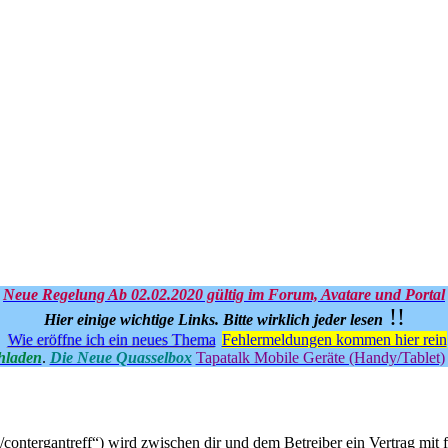
Neue Regelung Ab 02.02.2020 gültig im Forum, Avatare und Portal
!!
Hier einige wichtige Links.
Bitte wirklich jeder lesen
Wie eröffne ich ein neues Thema
Fehlermeldungen kommen hier rein
hladen
.
Die Neue Quasselbox
Tapatalk Mobile Geräte (Handy/Tablet)
u/contergantreff“) wird zwischen dir und dem Betreiber ein Vertrag mi