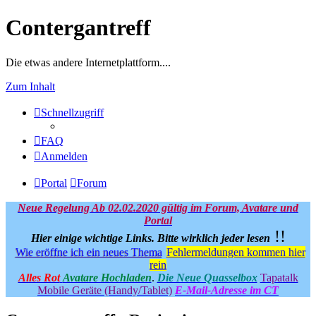
Contergantreff
Die etwas andere Internetplattform....
Zum Inhalt
Schnellzugriff
FAQ
Anmelden
Portal
Forum
Neue Regelung Ab 02.02.2020 gültig im Forum, Avatare und
Portal
!!
Hier einige wichtige Links.
Bitte wirklich jeder lesen
Wie eröffne ich ein neues Thema
Fehlermeldungen kommen hier
rein
Alles Rot
Avatare Hochladen
.
Die Neue Quasselbox
Tapatalk
Mobile Geräte (Handy/Tablet)
E-Mail-Adresse im CT