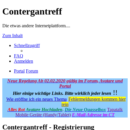
Contergantreff
Die etwas andere Internetplattform....
Zum Inhalt
Schnellzugriff
FAQ
Anmelden
Portal
Forum
Neue Regelung Ab 02.02.2020 gültig im Forum, Avatare und
Portal
!!
Hier einige wichtige Links.
Bitte wirklich jeder lesen
Wie eröffne ich ein neues Thema
Fehlermeldungen kommen hier
rein
Alles Rot
Avatare Hochladen
.
Die Neue Quasselbox
Tapatalk
Mobile Geräte (Handy/Tablet)
E-Mail-Adresse im CT
Contergantreff - Registrierung