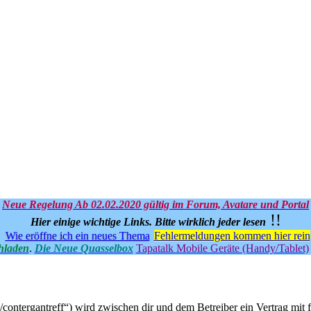
Neue Regelung Ab 02.02.2020 gültig im Forum, Avatare und Portal
!!
Hier einige wichtige Links.
Bitte wirklich jeder lesen
Wie eröffne ich ein neues Thema
Fehlermeldungen kommen hier rein
hladen
.
Die Neue Quasselbox
Tapatalk Mobile Geräte (Handy/Tablet)
u/contergantreff“) wird zwischen dir und dem Betreiber ein Vertrag mi