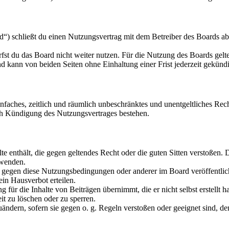
“) schließt du einen Nutzungsvertrag mit dem Betreiber des Boards ab
fst du das Board nicht weiter nutzen. Für die Nutzung des Boards gelten
 kann von beiden Seiten ohne Einhaltung einer Frist jederzeit gekünd
 einfaches, zeitlich und räumlich unbeschränktes und unentgeltliches R
ch Kündigung des Nutzungsvertrages bestehen.
alte enthält, die gegen geltendes Recht oder die guten Sitten verstoßen. 
rwenden.
n gegen diese Nutzungsbedingungen oder anderer im Board veröffentli
in Hausverbot erteilen.
für die Inhalte von Beiträgen übernimmt, die er nicht selbst erstellt 
it zu löschen oder zu sperren.
uändern, sofern sie gegen o. g. Regeln verstoßen oder geeignet sind, 