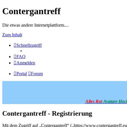
Contergantreff
Die etwas andere Internetplattform....
Zum Inhalt
Schnellzugriff
FAQ
Anmelden
Portal
Forum
Alles Rot
Avatare Hoc
Contergantreff - Registrierung
Mit dem Zugriff auf „Contergantreff“ („https://www.contergantreff.e