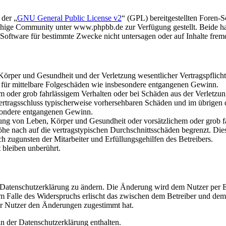
 der „
GNU General Public License v2
“ (GPL) bereitgestellten Foren
hige Community unter www.phpbb.de zur Verfügung gestellt. Beide hab
oftware für bestimmte Zwecke nicht untersagen oder auf Inhalte frem
rper und Gesundheit und der Verletzung wesentlicher Vertragspflichten
ch für mittelbare Folgeschäden wie insbesondere entgangenen Gewinn.
em oder grob fahrlässigem Verhalten oder bei Schäden aus der Verletz
i Vertragsschluss typischerweise vorhersehbaren Schäden und im übrigen
besondere entgangenen Gewinn.
ng von Leben, Körper und Gesundheit oder vorsätzlichem oder grob fah
e nach auf die vertragstypischen Durchschnittsschäden begrenzt. Dies
h zugunsten der Mitarbeiter und Erfüllungsgehilfen des Betreibers.
bleiben unberührt.
e Datenschutzerklärung zu ändern. Die Änderung wird dem Nutzer per E-
m Falle des Widerspruchs erlischt das zwischen dem Betreiber und dem 
er Nutzer den Änderungen zugestimmt hat.
n der Datenschutzerklärung enthalten.