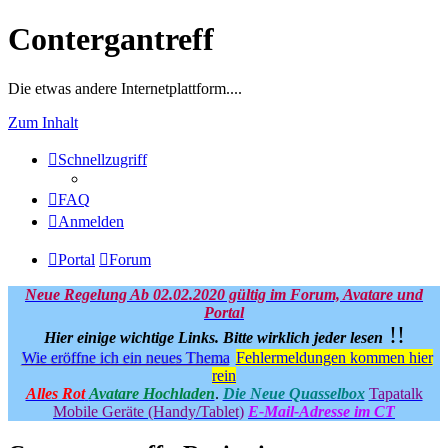
Contergantreff
Die etwas andere Internetplattform....
Zum Inhalt
Schnellzugriff
FAQ
Anmelden
Portal
Forum
Neue Regelung Ab 02.02.2020 gültig im Forum, Avatare und
Portal
!!
Hier einige wichtige Links.
Bitte wirklich jeder lesen
Wie eröffne ich ein neues Thema
Fehlermeldungen kommen hier
rein
Alles Rot
Avatare Hochladen
.
Die Neue Quasselbox
Tapatalk
Mobile Geräte (Handy/Tablet)
E-Mail-Adresse im CT