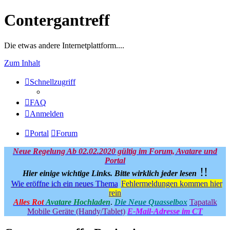
Contergantreff
Die etwas andere Internetplattform....
Zum Inhalt
Schnellzugriff
FAQ
Anmelden
Portal
Forum
Neue Regelung Ab 02.02.2020 gültig im Forum, Avatare und
Portal
!!
Hier einige wichtige Links.
Bitte wirklich jeder lesen
Wie eröffne ich ein neues Thema
Fehlermeldungen kommen hier
rein
Alles Rot
Avatare Hochladen
.
Die Neue Quasselbox
Tapatalk
Mobile Geräte (Handy/Tablet)
E-Mail-Adresse im CT