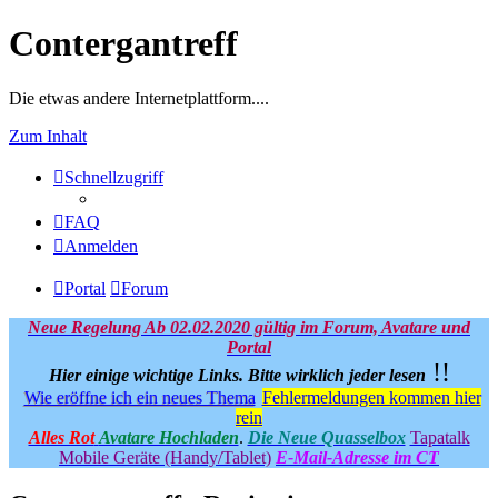
Contergantreff
Die etwas andere Internetplattform....
Zum Inhalt
Schnellzugriff
FAQ
Anmelden
Portal
Forum
Neue Regelung Ab 02.02.2020 gültig im Forum, Avatare und
Portal
!!
Hier einige wichtige Links.
Bitte wirklich jeder lesen
Wie eröffne ich ein neues Thema
Fehlermeldungen kommen hier
rein
Alles Rot
Avatare Hochladen
.
Die Neue Quasselbox
Tapatalk
Mobile Geräte (Handy/Tablet)
E-Mail-Adresse im CT