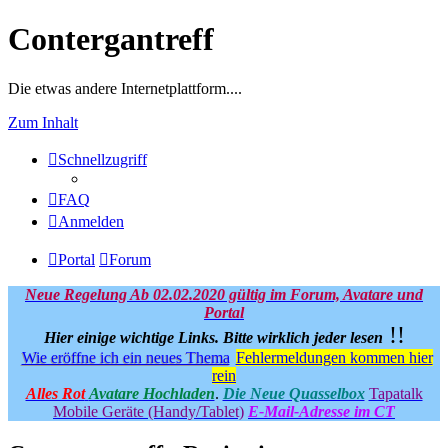
Contergantreff
Die etwas andere Internetplattform....
Zum Inhalt
Schnellzugriff
FAQ
Anmelden
Portal
Forum
Neue Regelung Ab 02.02.2020 gültig im Forum, Avatare und
Portal
!!
Hier einige wichtige Links.
Bitte wirklich jeder lesen
Wie eröffne ich ein neues Thema
Fehlermeldungen kommen hier
rein
Alles Rot
Avatare Hochladen
.
Die Neue Quasselbox
Tapatalk
Mobile Geräte (Handy/Tablet)
E-Mail-Adresse im CT