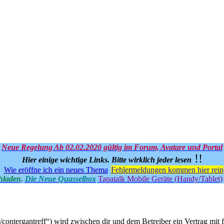
Neue Regelung Ab 02.02.2020 gültig im Forum, Avatare und Portal
!!
Hier einige wichtige Links.
Bitte wirklich jeder lesen
Wie eröffne ich ein neues Thema
Fehlermeldungen kommen hier rein
hladen
.
Die Neue Quasselbox
Tapatalk Mobile Geräte (Handy/Tablet)
u/contergantreff“) wird zwischen dir und dem Betreiber ein Vertrag mi