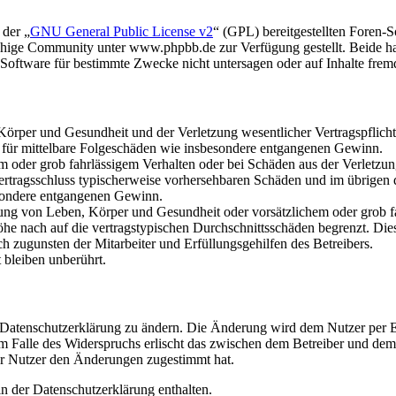
 der „
GNU General Public License v2
“ (GPL) bereitgestellten Foren
hige Community unter www.phpbb.de zur Verfügung gestellt. Beide hab
oftware für bestimmte Zwecke nicht untersagen oder auf Inhalte frem
rper und Gesundheit und der Verletzung wesentlicher Vertragspflichten
ch für mittelbare Folgeschäden wie insbesondere entgangenen Gewinn.
em oder grob fahrlässigem Verhalten oder bei Schäden aus der Verletz
i Vertragsschluss typischerweise vorhersehbaren Schäden und im übrigen
besondere entgangenen Gewinn.
ng von Leben, Körper und Gesundheit oder vorsätzlichem oder grob fah
e nach auf die vertragstypischen Durchschnittsschäden begrenzt. Dies
h zugunsten der Mitarbeiter und Erfüllungsgehilfen des Betreibers.
bleiben unberührt.
e Datenschutzerklärung zu ändern. Die Änderung wird dem Nutzer per E-
m Falle des Widerspruchs erlischt das zwischen dem Betreiber und dem 
er Nutzer den Änderungen zugestimmt hat.
n der Datenschutzerklärung enthalten.