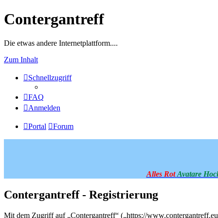
Contergantreff
Die etwas andere Internetplattform....
Zum Inhalt
Schnellzugriff
FAQ
Anmelden
Portal
Forum
Alles Rot
Avatare Hoc
Contergantreff - Registrierung
Mit dem Zugriff auf „Contergantreff“ („https://www.contergantreff.e