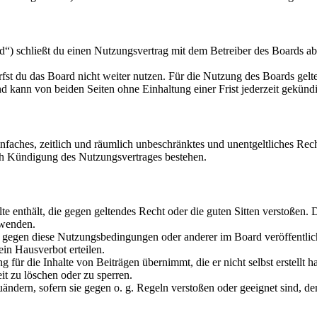
“) schließt du einen Nutzungsvertrag mit dem Betreiber des Boards ab
fst du das Board nicht weiter nutzen. Für die Nutzung des Boards gelten
 kann von beiden Seiten ohne Einhaltung einer Frist jederzeit gekünd
 einfaches, zeitlich und räumlich unbeschränktes und unentgeltliches R
ch Kündigung des Nutzungsvertrages bestehen.
alte enthält, die gegen geltendes Recht oder die guten Sitten verstoßen. 
rwenden.
n gegen diese Nutzungsbedingungen oder anderer im Board veröffentli
in Hausverbot erteilen.
für die Inhalte von Beiträgen übernimmt, die er nicht selbst erstellt 
it zu löschen oder zu sperren.
uändern, sofern sie gegen o. g. Regeln verstoßen oder geeignet sind, 