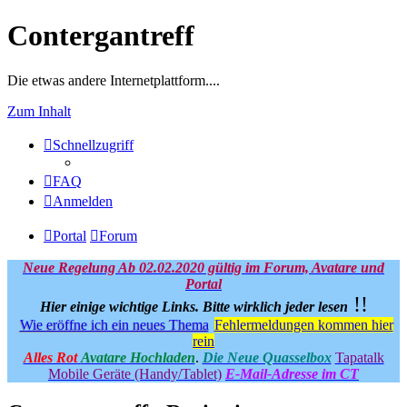
Contergantreff
Die etwas andere Internetplattform....
Zum Inhalt
Schnellzugriff
FAQ
Anmelden
Portal
Forum
Neue Regelung Ab 02.02.2020 gültig im Forum, Avatare und
Portal
!!
Hier einige wichtige Links.
Bitte wirklich jeder lesen
Wie eröffne ich ein neues Thema
Fehlermeldungen kommen hier
rein
Alles Rot
Avatare Hochladen
.
Die Neue Quasselbox
Tapatalk
Mobile Geräte (Handy/Tablet)
E-Mail-Adresse im CT