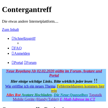
Contergantreff
Die etwas andere Internetplattform....
Zum Inhalt
Schnellzugriff
FAQ
Anmelden
Portal
Forum
Neue Regelung Ab 02.02.2020 gültig im Forum, Avatare und
Portal
!!
Hier einige wichtige Links.
Bitte wirklich jeder lesen
Wie eröffne ich ein neues Thema
Fehlermeldungen kommen hier
rein
Alles Rot
Avatare Hochladen
.
Die Neue Quasselbox
Tapatalk
Mobile Geräte (Handy/Tablet)
E-Mail-Adresse im CT